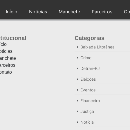
Início
Notícias
Manchete
Parceiros
Co
titucional
Categorias
ício
Baixada Litorânea
tícias
Crime
anchete
rceiros
Detran-RJ
ontato
Eleições
Eventos
Financeiro
Justiça
Notícia