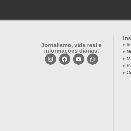
Manchete
Ins
Jornalismo, vida real e
In
informações diárias.
No
M
Pa
C