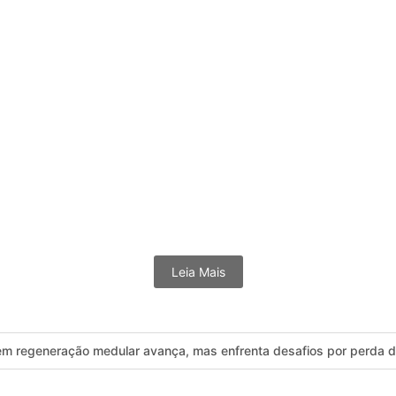
 a saúde pública na Baixada Litorânea. Após o período do Réveillon,.
ula Mendes gera forte repercussão nas redes
asileiro passa, em média, mais de nove horas por dia conectado à...
Leia Mais
 em regeneração medular avança, mas enfrenta desafios por perda de
 eu ligo 180” reforça alerta contra violência à mulher no Carnaval