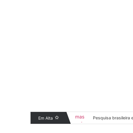
O início do ano acendeu um alerta importante para
LEIA MAIS
Desconexão consciente de Ana Pa
Em um cenário de hiperconectividade, no qual o br
LEIA MAIS
Pesquisa brasileira
Em Alta
Campanha “Se liga ou