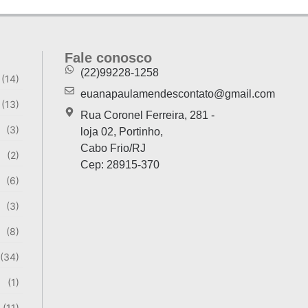
 EXPLICAÇÕES
Fale conosco
(22)99228-1258
(14)
euanapaulamendescontato@gmail.com
(13)
al
Rua Coronel Ferreira, 281 -
(3)
loja 02, Portinho,
Cabo Frio/RJ
(2)
Cep: 28915-370
(6)
(3)
(8)
(34)
(1)
(11)