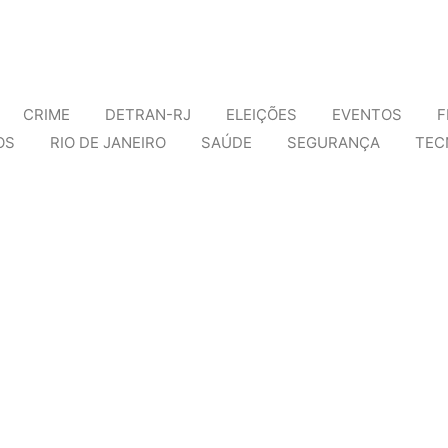
CRIME
DETRAN-RJ
ELEIÇÕES
EVENTOS
F
OS
RIO DE JANEIRO
SAÚDE
SEGURANÇA
TEC
o medular avança, mas enfrenta desafios por p
o Rio de Janeiro (UFRJ) lidera um dos avanços científicos mais pro
reforça alerta contra violência à mulher no Car
ilhões de pessoas ocupam as ruas para celebrar, cresce também o a