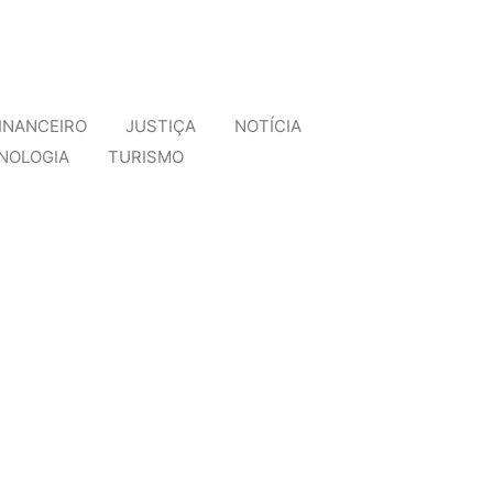
INANCEIRO
JUSTIÇA
NOTÍCIA
NOLOGIA
TURISMO
erda de patente internacional
missores no tratamento...
naval
lerta...