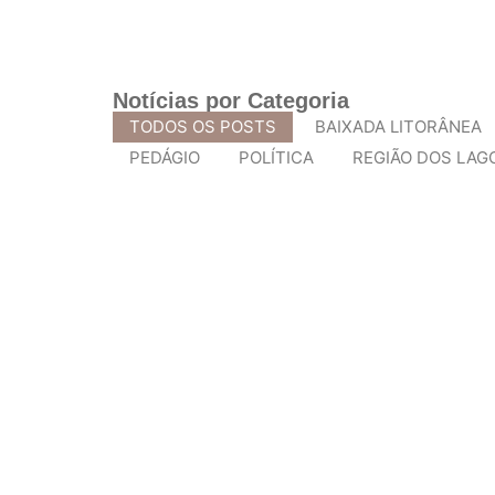
Notícias por Categoria
TODOS OS POSTS
BAIXADA LITORÂNEA
PEDÁGIO
POLÍTICA
REGIÃO DOS LAG
Pesquisa brasileira em regeneraçã
Uma pesquisa conduzida na Universidade Federal d
LEIA MAIS
Campanha “Se liga ou eu ligo 180” 
Com a proximidade do Carnaval, período em que m