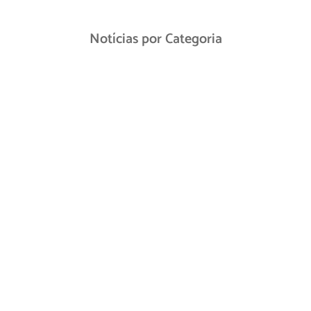
Notícias por Categoria
Pesquisa brasileira em regeneração
medular avança, mas enfrenta
desafios por perda de patente