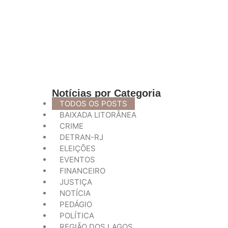
Mobilização ajuda a r
12/01/2026
Notícias por Categoria
TODOS OS POSTS
BAIXADA LITORÂNEA
CRIME
DETRAN-RJ
ELEIÇÕES
EVENTOS
FINANCEIRO
JUSTIÇA
NOTÍCIA
PEDÁGIO
POLÍTICA
REGIÃO DOS LAGOS