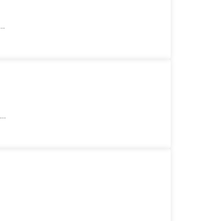
..
..