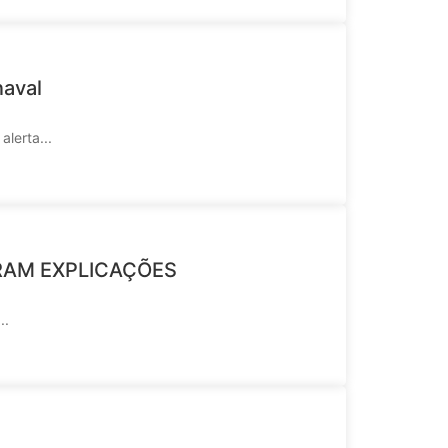
naval
lerta...
BRAM EXPLICAÇÕES
..