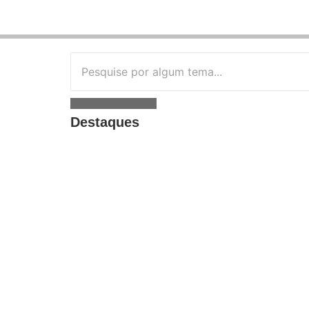
Destaques
Congresso Nacional
,
Eventos
,
Governo Es
Pesquisa brasileira 
desafios por perda de
20/02/2026
Baixada Litorânea
,
Cabo Frio
,
Crime
,
Eve
Pedro da Aldeia
,
Saquarema
,
Violência
Campanha “Se liga ou 