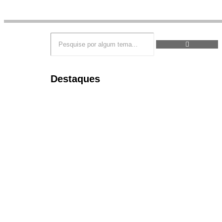
Destaques
Congresso Nacional
,
Eventos
,
Governo Estadual
,
Pesquisa brasileira em regener
internacional
20/02/2026
Baixada Litorânea
,
Cabo Frio
,
Crime
,
Eventos
,
G
Saquarema
,
Violência
Campanha “Se liga ou eu ligo 1
11/02/2026