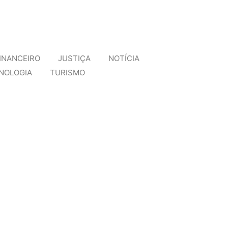
INANCEIRO
JUSTIÇA
NOTÍCIA
NOLOGIA
TURISMO
erda de patente internacional
missores no tratamento...
naval
lerta...