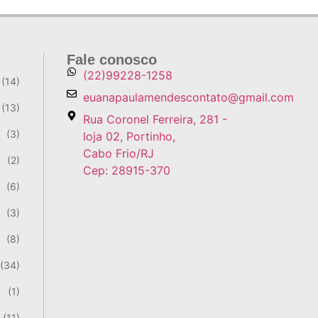
 EXPLICAÇÕES
Fale conosco
(22)99228-1258
(14)
euanapaulamendescontato@gmail.com
(13)
al
Rua Coronel Ferreira, 281 -
(3)
loja 02, Portinho,
Cabo Frio/RJ
(2)
Cep: 28915-370
(6)
(3)
(8)
(34)
(1)
(11)