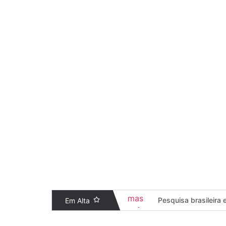
O início do ano acendeu um alerta importante para
LEIA MAIS
Desconexão consciente de Ana Pa
Em um cenário de hiperconectividade, no qual o br
LEIA MAIS
Pesquisa brasileira
Em Alta
Campanha “Se liga ou