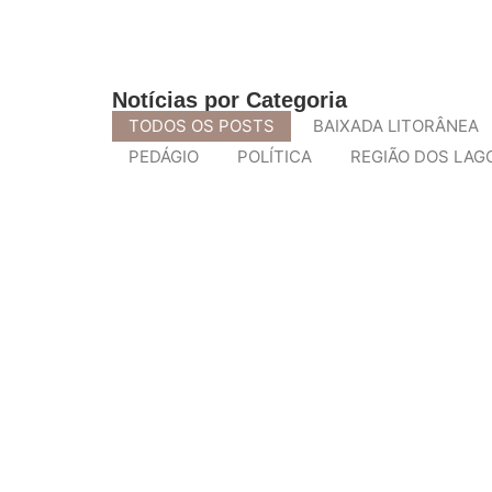
Notícias por Categoria
TODOS OS POSTS
BAIXADA LITORÂNEA
PEDÁGIO
POLÍTICA
REGIÃO DOS LAG
Pesquisa brasileira em regeneraçã
Uma pesquisa conduzida na Universidade Federal d
LEIA MAIS
Campanha “Se liga ou eu ligo 180” 
Com a proximidade do Carnaval, período em que m