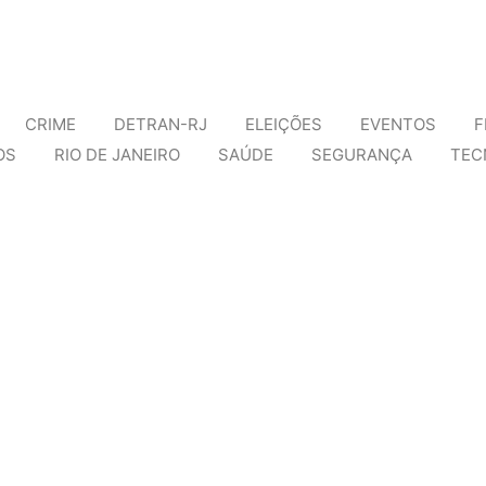
CRIME
DETRAN-RJ
ELEIÇÕES
EVENTOS
F
OS
RIO DE JANEIRO
SAÚDE
SEGURANÇA
TEC
o medular avança, mas enfrenta desafios por p
o Rio de Janeiro (UFRJ) lidera um dos avanços científicos mais pro
reforça alerta contra violência à mulher no Car
ilhões de pessoas ocupam as ruas para celebrar, cresce também o a