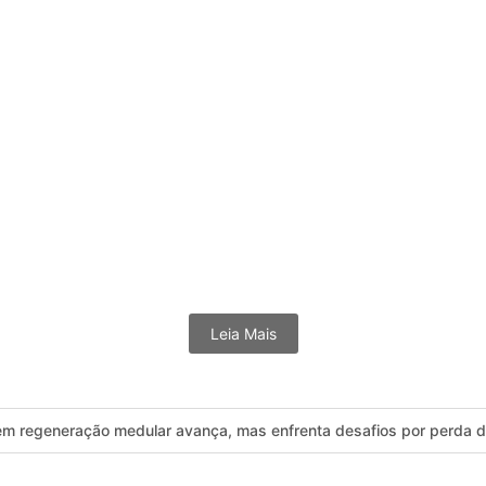
 a saúde pública na Baixada Litorânea. Após o período do Réveillon,.
ula Mendes gera forte repercussão nas redes
asileiro passa, em média, mais de nove horas por dia conectado à...
Leia Mais
 em regeneração medular avança, mas enfrenta desafios por perda de
 eu ligo 180” reforça alerta contra violência à mulher no Carnaval